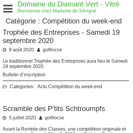
Skip
Domaine du Diamant Vert - Vitré
to
Bienvenue chez Madame de Sévigné
content
Catégorie : Compétition du week-end
Trophée des Entreprises - Samedi 19
septembre 2020
9 août 2020
golfrocse
Le traditionnel Trophée des Entreprises aura lieu le Samedi
19 septembre 2020.
Bulletin d’inscription
Categories:
Actu
Compétition du week-end
Scramble des P’tits Schtroumpfs
5 juillet 2020
golfrocse
Avant la Rentrée des Classes, une compétition originale et