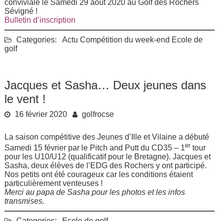
conviviale le Samedi 29 août 2020 au Golf des Rochers
Sévigné !
Bulletin d’inscription
Categories:
Actu
Compétition du week-end
Ecole de
golf
Jacques et Sasha… Deux jeunes dans
le vent !
16 février 2020
golfrocse
La saison compétitive des Jeunes d’Ille et Vilaine a débuté
er
Samedi 15 février par le Pitch and Putt du CD35 – 1
tour
pour les U10/U12 (qualificatif pour le Bretagne). Jacques et
Sasha, deux élèves de l’EDG des Rochers y ont participé.
Nos petits ont été courageux car les conditions étaient
particulièrement venteuses !
Merci au papa de Sasha pour les photos et les infos
transmises.
Categories:
Ecole de golf