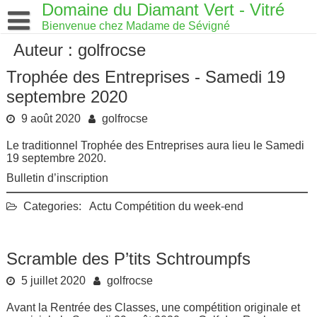
Skip
Domaine du Diamant Vert - Vitré
to
Bienvenue chez Madame de Sévigné
content
Auteur :
golfrocse
Trophée des Entreprises - Samedi 19
septembre 2020
9 août 2020
golfrocse
Le traditionnel Trophée des Entreprises aura lieu le Samedi
19 septembre 2020.
Bulletin d’inscription
Categories:
Actu
Compétition du week-end
Scramble des P’tits Schtroumpfs
5 juillet 2020
golfrocse
Avant la Rentrée des Classes, une compétition originale et