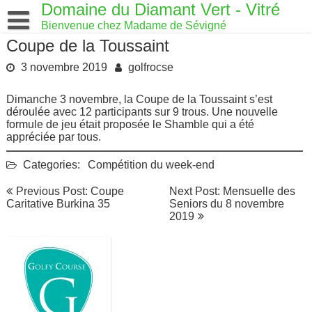
Skip
Domaine du Diamant Vert - Vitré
to
Bienvenue chez Madame de Sévigné
content
Coupe de la Toussaint
3 novembre 2019
golfrocse
Dimanche 3 novembre, la Coupe de la Toussaint s’est
déroulée avec 12 participants sur 9 trous. Une nouvelle
formule de jeu était proposée le Shamble qui a été
appréciée par tous.
Categories:
Compétition du week-end
Navigation
Previous Post: Coupe
Next Post: Mensuelle des
de
Caritative Burkina 35
Seniors du 8 novembre
2019
l’article