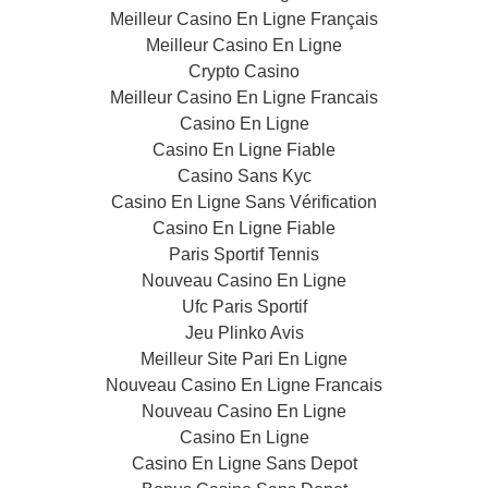
Meilleur Casino En Ligne Français
Meilleur Casino En Ligne
Crypto Casino
Meilleur Casino En Ligne Francais
Casino En Ligne
Casino En Ligne Fiable
Casino Sans Kyc
Casino En Ligne Sans Vérification
Casino En Ligne Fiable
Paris Sportif Tennis
Nouveau Casino En Ligne
Ufc Paris Sportif
Jeu Plinko Avis
Meilleur Site Pari En Ligne
Nouveau Casino En Ligne Francais
Nouveau Casino En Ligne
Casino En Ligne
Casino En Ligne Sans Depot