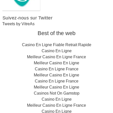
Suivez-nous sur Twitter
Tweets by VitreAs
Best of the web
Casino En Ligne Fiable Retrait Rapide
Casino En Ligne
Meilleur Casino En Ligne France
Meilleur Casino En Ligne
Casino En Ligne France
Meilleur Casino En Ligne
Casino En Ligne France
Meilleur Casino En Ligne
Casinos Not On Gamstop
Casino En Ligne
Meilleur Casino En Ligne France
Casino En Ligne