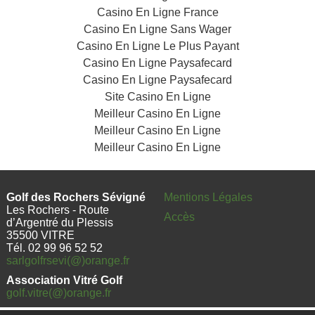
Casino En Ligne France
Casino En Ligne Sans Wager
Casino En Ligne Le Plus Payant
Casino En Ligne Paysafecard
Casino En Ligne Paysafecard
Site Casino En Ligne
Meilleur Casino En Ligne
Meilleur Casino En Ligne
Meilleur Casino En Ligne
Golf des Rochers Sévigné
Mentions Légales
Les Rochers - Route
Accès
d’Argentré du Plessis
35500 VITRE
Tél. 02 99 96 52 52
sarlgolfrsevi(@)orange.fr
Association Vitré Golf
golf.vitre(@)orange.fr