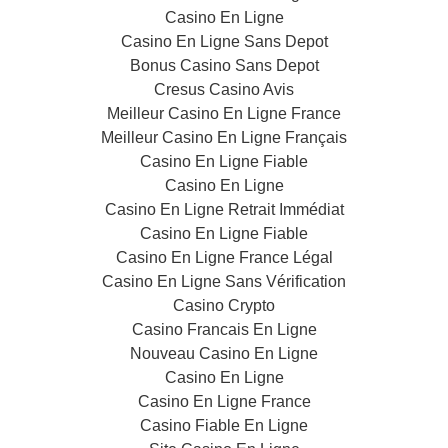
Casino En Ligne
Casino En Ligne Sans Depot
Bonus Casino Sans Depot
Cresus Casino Avis
Meilleur Casino En Ligne France
Meilleur Casino En Ligne Français
Casino En Ligne Fiable
Casino En Ligne
Casino En Ligne Retrait Immédiat
Casino En Ligne Fiable
Casino En Ligne France Légal
Casino En Ligne Sans Vérification
Casino Crypto
Casino Francais En Ligne
Nouveau Casino En Ligne
Casino En Ligne
Casino En Ligne France
Casino Fiable En Ligne