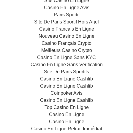
Site Casino En Ligne
Casino En Ligne Avis
Paris Sportif
Site De Paris Sportif Hors Arjel
Casino Francais En Ligne
Nouveau Casino En Ligne
Casino Français Crypto
Meilleurs Casino Crypto
Casino En Ligne Sans KYC
Casino En Ligne Sans Verification
Site De Paris Sportifs
Casino En Ligne Cashlib
Casino En Ligne Cashlib
Coinpoker Avis
Casino En Ligne Cashlib
Top Casino En Ligne
Casino En Ligne
Casino En Ligne
Casino En Ligne Retrait Immédiat