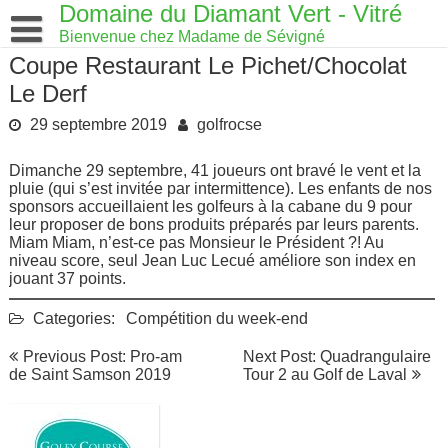
Skip
Domaine du Diamant Vert - Vitré
to
Bienvenue chez Madame de Sévigné
content
Coupe Restaurant Le Pichet/Chocolat
Le Derf
29 septembre 2019
golfrocse
Dimanche 29 septembre, 41 joueurs ont bravé le vent et la
pluie (qui s’est invitée par intermittence). Les enfants de nos
sponsors accueillaient les golfeurs à la cabane du 9 pour
leur proposer de bons produits préparés par leurs parents.
Miam Miam, n’est-ce pas Monsieur le Président ?! Au
niveau score, seul Jean Luc Lecué améliore son index en
jouant 37 points.
Categories:
Compétition du week-end
Navigation
Previous Post: Pro-am
Next Post: Quadrangulaire
de
de Saint Samson 2019
Tour 2 au Golf de Laval
l’article