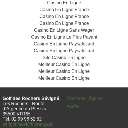
Casino En Ligne
Casino En Ligne France
Casino En Ligne France
Casino En Ligne France
Casino En Ligne Sans Wager
Casino En Ligne Le Plus Payant
Casino En Ligne Paysafecard
Casino En Ligne Paysafecard
Site Casino En Ligne
Meilleur Casino En Ligne
Meilleur Casino En Ligne
Meilleur Casino En Ligne
Golf des Rochers Sévigné
Mentions Légales
Les Rochers - Route
Accès
d’Argentré du Plessis
35500 VITRE
Tél. 02 99 96 52 52
sarlgolfrsevi(@)orange.fr