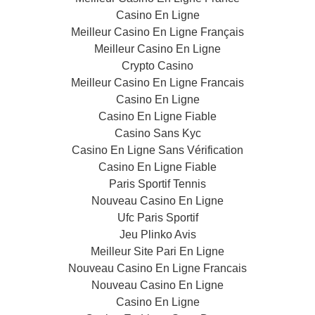
Casino En Ligne
Meilleur Casino En Ligne Français
Meilleur Casino En Ligne
Crypto Casino
Meilleur Casino En Ligne Francais
Casino En Ligne
Casino En Ligne Fiable
Casino Sans Kyc
Casino En Ligne Sans Vérification
Casino En Ligne Fiable
Paris Sportif Tennis
Nouveau Casino En Ligne
Ufc Paris Sportif
Jeu Plinko Avis
Meilleur Site Pari En Ligne
Nouveau Casino En Ligne Francais
Nouveau Casino En Ligne
Casino En Ligne