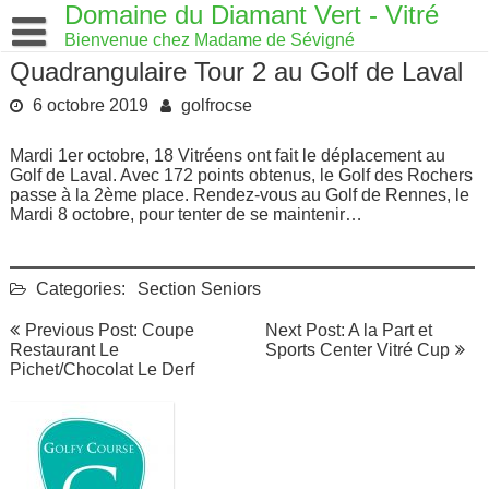
Skip
Domaine du Diamant Vert - Vitré
to
Bienvenue chez Madame de Sévigné
content
Quadrangulaire Tour 2 au Golf de Laval
6 octobre 2019
golfrocse
Mardi 1er octobre, 18 Vitréens ont fait le déplacement au
Golf de Laval.
Avec 172 points obtenus
, le Golf des Rochers
passe à la 2ème place. Rendez-vous au Golf de Rennes, le
Mardi 8 octobre, pour tenter de se maintenir…
Categories:
Section Seniors
Navigation
Previous Post: Coupe
Next Post: A la Part et
de
Restaurant Le
Sports Center Vitré Cup
Pichet/Chocolat Le Derf
l’article