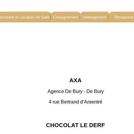
éminaire et Location de Salle
Enseignement
Hébergement
Restaurant
AXA
Agence De Bury -
De Bury
4 rue Bertrand d’Argentré
35500 VITRE
Sur internet
CHOCOLAT LE DERF