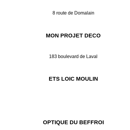
8 route de Domalain
35500 VITRE
Suivez JOUECLUB Vitré sur Facebook
MON PROJET DECO
183 boulevard de Laval
35500 VITRE
Suivez Mon Projet Déco sur Facebook
ETS LOIC MOULIN
35500 VITRE
Sur internet
OPTIQUE DU BEFFROI