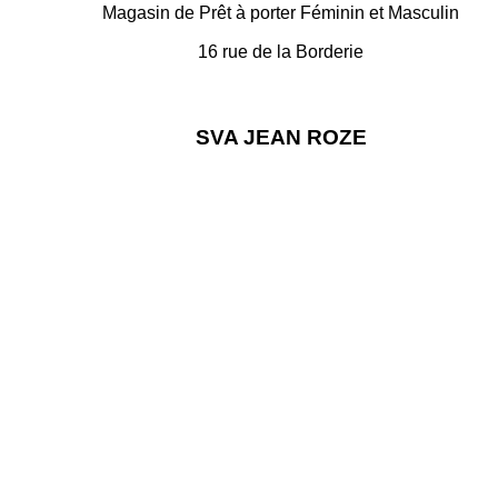
Magasin de Prêt à porter Féminin et Masculin
16 rue de la Borderie
35500 VITRE
Suivez S. Oliver sur Facebook
SVA JEAN ROZE
35500 VITRE
Sur internet