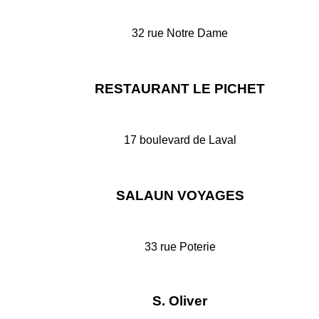
32 rue Notre Dame
35500 VITRE
Sur internet
RESTAURANT LE PICHET
17 boulevard de Laval
35500 VITRE
Sur internet
SALAUN VOYAGES
33 rue Poterie
35500 VITRE
Sur internet
S. Oliver