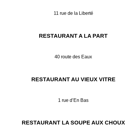
11 rue de la Liberté
35500 VITRE
Sur internet
RESTAURANT A LA PART
40 route des Eaux
35500 VITRE
Suiviez A la Part sur Facebook
RESTAURANT AU VIEUX VITRE
1 rue d’En Bas
35500 VITRE
Suiviez Au Vieux Vitré sur Facebook
RESTAURANT LA SOUPE AUX CHOUX