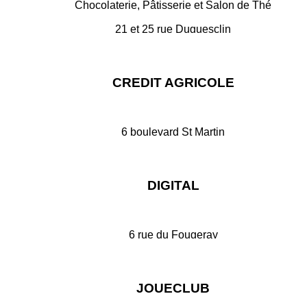
Chocolaterie, Pâtisserie et Salon de Thé
21 et 25 rue Duguesclin
35500 VITRE
Sur internet
CREDIT AGRICOLE
6 boulevard St Martin
35500 VITRE
Sur internet
DIGITAL
6 rue du Fougeray
35500 VITRE
Sur internet
JOUECLUB