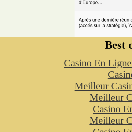
d’Europe…
Golf des Rochers Sévigné -
Les Rochers -
35500 Vitré -
Tél
Après une dernière réunio
Copyright © 2013 -
Golf des Rochers Sévigné -
T
(accés sur la stratégie), 
Best 
Casino En Ligne 
Casin
Meilleur Casi
Meilleur 
Casino E
Meilleur 
Casino E