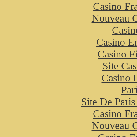
Casino Fr
Nouveau C
Casin
Casino E
Casino F
Site Ca
Casino 
Pari
Site De Paris
Casino Fr
Nouveau C