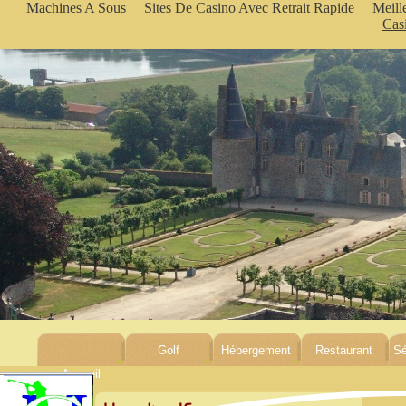
Machines A Sous
Sites De Casino Avec Retrait Rapide
Meill
Cas
Golf
Hébergement
Restaurant
Sé
Accueil