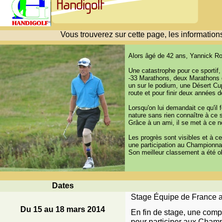
Vous trouverez sur cette page, les informatio
Alors âgé de 42 ans, Yannick Ros
Une catastrophe pour ce sportif,
-
33 Marathons, deux Marathons d
un sur le podium, une Désert C
route et pour finir deux années d
Lorsqu'on lui demandait ce qu'il f
nature sans rien connaître à ce s
Grâce à un ami, il se met à ce 
Les progrès sont visibles et à ce
une participation au Championn
Son meilleur classement a été o
Dates
Stage Équipe de France au
Du 15 au 18 mars 2014
En fin de stage, une compé
pour participer aux Cham