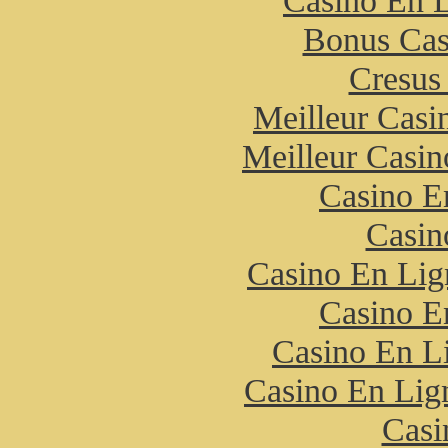
Bonus Cas
Cresus
Meilleur Casi
Meilleur Casin
Casino E
Casin
Casino En Lig
Casino E
Casino En L
Casino En Lign
Casi