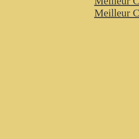
Meilleur 
Meilleur 