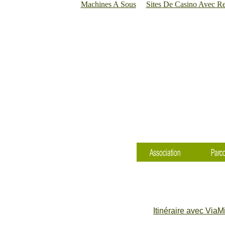
Machines A Sous
Sites De Casino Avec Re
Itinéraire avec ViaM