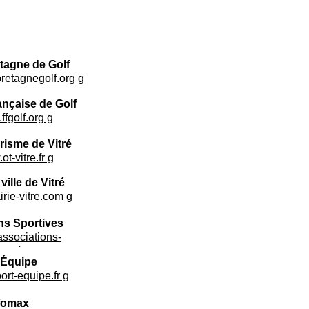
tagne de Golf
bretagnegolf.org g
ançaise de Golf
ffgolf.org g
risme de Vitré
ot-vitre.fr g
ville de Vitré
rie-vitre.com g
ns Sportives
associations-
ves.fr g
 Équipe
ort-equipe.fr g
fomax