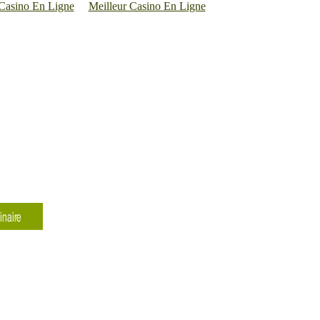
 Casino En Ligne
Meilleur Casino En Ligne