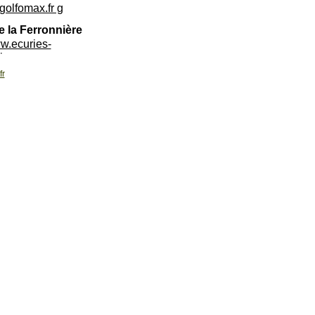
golfomax.fr g
e la Ferronnière
ww.ecuries-
niere.com g
fr