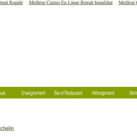
trait Rapide
Meilleur Casino En Ligne Retrait Immédiat
Meilleur
ichelin